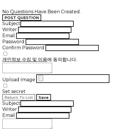
No Questions Have Been Created.
POST QUESTION
Subject
Writer
Email
Password
Confirm Password
개인정보 수집 및 이용
에 동의합니다.
Upload Image
Set secret
Return To List
Save
Subject
Writer
Email