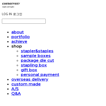
LOG IN
로그인
about
portfolio
achieve
shop
stapler&staples
sample boxes
package die cut
stapling box
gift box
personal payment
overseas delivery
custom made
A/S
Q&A