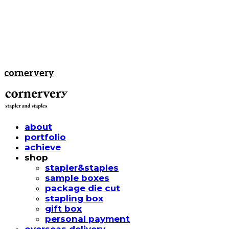
cornervery
about
portfolio
achieve
shop
stapler&staples
sample boxes
package die cut
stapling box
gift box
personal payment
overseas delivery