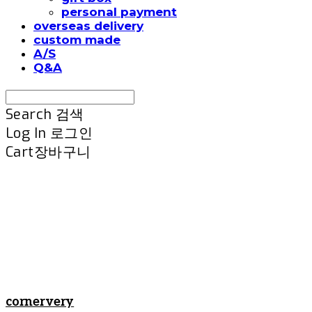
personal payment
overseas delivery
custom made
A/S
Q&A
Search
검색
Log In
로그인
Cart
장바구니
cornervery