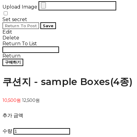
Upload Image
Set secret
Return To Post
Save
Edit
Delete
Return To List
Return
구매하기
쿠션지 - sample Boxes(4종)
10,500원
12,500원
추가 금액
수량