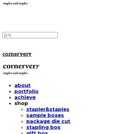
cornervery
about
portfolio
achieve
shop
stapler&staples
sample boxes
package die cut
stapling box
gift box