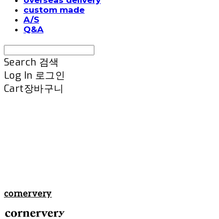
custom made
A/S
Q&A
Search
검색
Log In
로그인
Cart
장바구니
cornervery