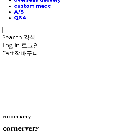
custom made
A/S
Q&A
Search
검색
Log In
로그인
Cart
장바구니
cornervery