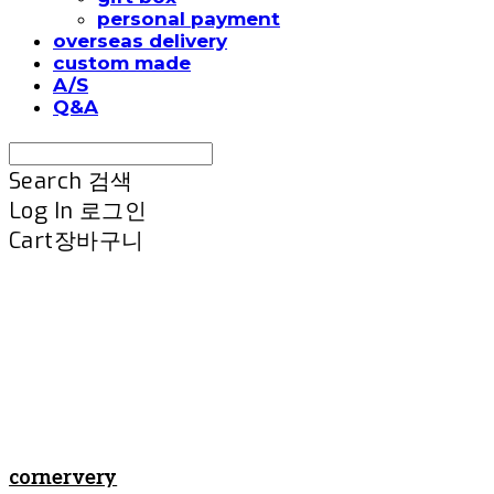
personal payment
overseas delivery
custom made
A/S
Q&A
Search
검색
Log In
로그인
Cart
장바구니
cornervery