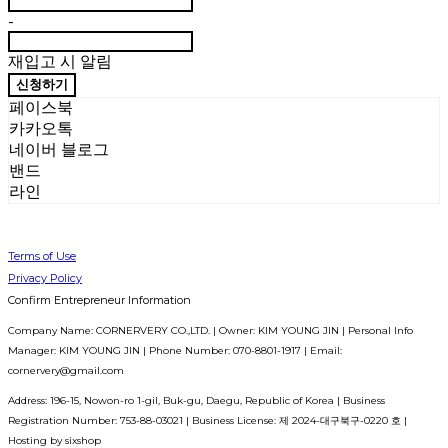
-
재입고 시 알림
신청하기
페이스북
카카오톡
네이버 블로그
밴드
라인
Terms of Use
Privacy Policy
Confirm Entrepreneur Information
Company Name: CORNERVERY CO.,LTD. | Owner: KIM YOUNG JIN | Personal Info
Manager: KIM YOUNG JIN | Phone Number: 070-8801-1917 | Email:
cornervery@gmail.com
Address: 196-15, Nowon-ro 1-gil, Buk-gu, Daegu, Republic of Korea | Business
Registration Number:
753-88-03021
| Business License:
제 2024-대구북구-0220 호
|
Hosting by sixshop