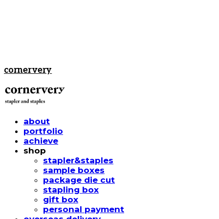
cornervery
about
portfolio
achieve
shop
stapler&staples
sample boxes
package die cut
stapling box
gift box
personal payment
overseas delivery