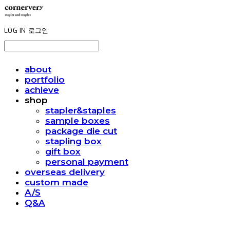
LOG IN
로그인
about
portfolio
achieve
shop
stapler&staples
sample boxes
package die cut
stapling box
gift box
personal payment
overseas delivery
custom made
A/S
Q&A