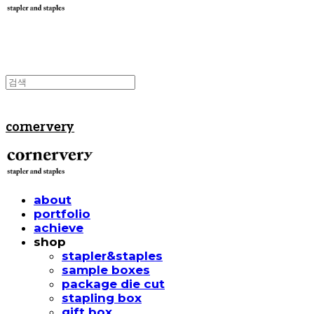
cornervery
about
portfolio
achieve
shop
stapler&staples
sample boxes
package die cut
stapling box
gift box