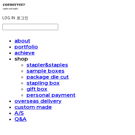
LOG IN
로그인
about
portfolio
achieve
shop
stapler&staples
sample boxes
package die cut
stapling box
gift box
personal payment
overseas delivery
custom made
A/S
Q&A