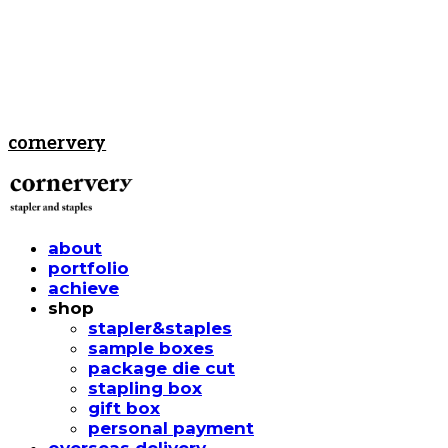
cornervery
about
portfolio
achieve
shop
stapler&staples
sample boxes
package die cut
stapling box
gift box
personal payment
overseas delivery