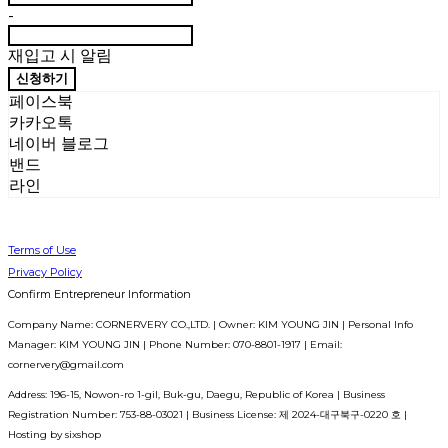
-
재입고 시 알림
신청하기
페이스북
카카오톡
네이버 블로그
밴드
라인
Terms of Use
Privacy Policy
Confirm Entrepreneur Information
Company Name: CORNERVERY CO.,LTD. | Owner: KIM YOUNG JIN | Personal Info
Manager: KIM YOUNG JIN | Phone Number: 070-8801-1917 | Email:
cornervery@gmail.com
Address: 196-15, Nowon-ro 1-gil, Buk-gu, Daegu, Republic of Korea | Business
Registration Number:
753-88-03021
| Business License:
제 2024-대구북구-0220 호
|
Hosting by sixshop