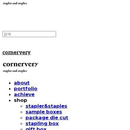
cornervery
about
portfolio
achieve
shop
stapler&staples
sample boxes
package die cut
stapling box
gift box