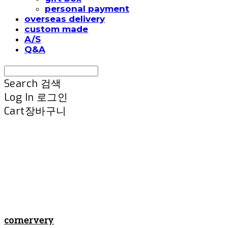
personal payment
overseas delivery
custom made
A/S
Q&A
Search
검색
Log In
로그인
Cart
장바구니
cornervery