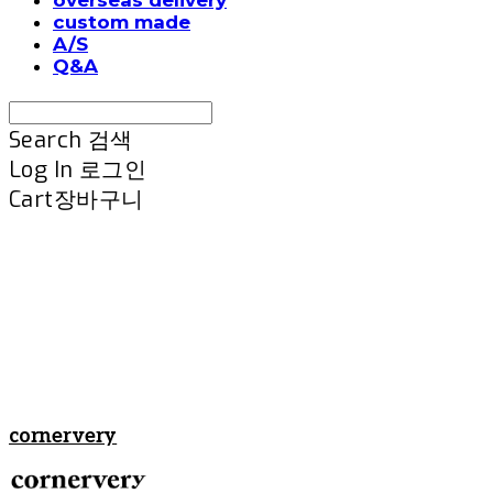
custom made
A/S
Q&A
Search
검색
Log In
로그인
Cart
장바구니
cornervery