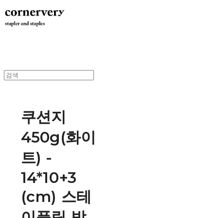
쿠션지
450g(화이
트) -
14*10+3
(cm) 스테
이플링 박